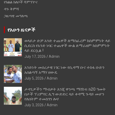
የክልል ክለቦች ሻምፕዮና
ዳጉ ቅምሻ
ጋዜጣዊ መግለጫ
የአሁን ዜናዎች
ወላይታ ድቻ አንድ ተጨዋች ለማስፈረም ከስምምነት ላይ
ሲደርስ የአንድ ነባር ተጨዋች ውል ለማራዘም ከስምምነት
ላይ ደርሷል !
July 17, 2026
Admin
አንድነት መሰረታዊ ነገር ነው የሲዳማ ቡና ተስፋ ቡድን
አሰልጣኝ አማሃ ዘውዴ
July 5, 2026
Admin
ታዳጊዎችን ማብቃት እንጂ ዋንጫ ማሸነፍ ከ20 ዓመት
በታች ፕሪምየር ሊግ ውድድር ላይ ቀዳሚ ጉዳይ መሆን
የለበትም ተመስገን ሎሃ
July 3, 2026
Admin