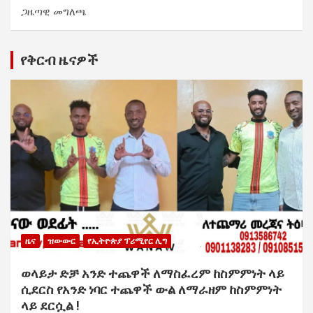
ጋዜጣዊ መግለጫ
የቅርብ ዜናዎች
ዜና
ዝውውር
የኢትዮጵያ ፕሪሚየር ሊግ
ወላይታ ድቻ አንድ ተጨዋች ለማስፈረም ከስምምነት ላይ
ሲደርስ የአንድ ነባር ተጨዋች ውል ለማራዘም ከስምምነት
ላይ ደርሷል !