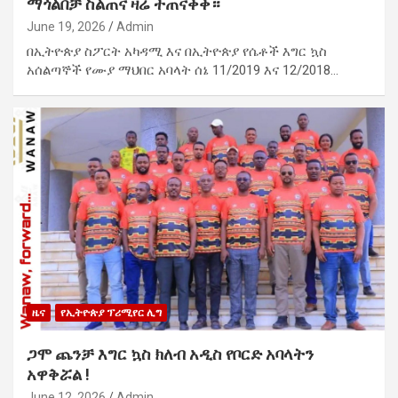
ማጎልበቻ ስልጠና ዛሬ ተጠናቀቀ።
June 19, 2026
Admin
በኢትዮጵያ ስፖርት አካዳሚ እና በኢትዮጵያ የሴቶች እግር ኳስ
አሰልጣኞች የሙያ ማህበር አባላት ሰኔ 11/2019 እና 12/2018…
ዜና
የኢትዮጵያ ፕሪሚየር ሊግ
ጋሞ ጨንቻ እግር ኳስ ክለብ አዲስ የቦርድ አባላትን
አዋቅሯል !
June 12, 2026
Admin