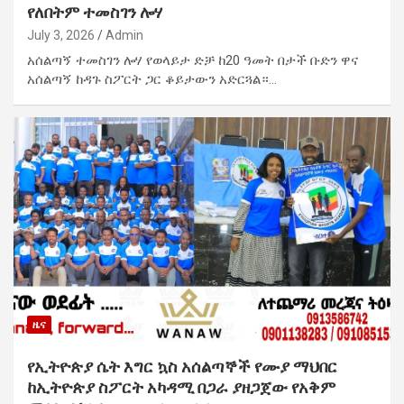
የለበትም ተመስገን ሎሃ
July 3, 2026
Admin
አሰልጣኝ ተመስገን ሎሃ የወላይታ ድቻ ከ20 ዓመት በታች ቡድን ዋና
አሰልጣኝ ከዳጉ ስፖርት ጋር ቆይታውን አድርጓል።…
ዜና
የኢትዮጵያ ሴት እግር ኳስ አሰልጣኞች የሙያ ማህበር
ከኢትዮጵያ ስፖርት አካዳሚ በጋራ ያዘጋጀው የአቅም