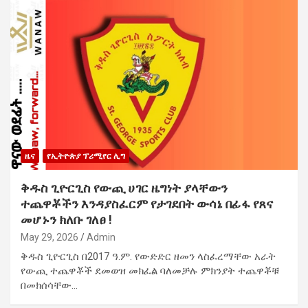
ዜና
የኢትዮጵያ ፕሪሚየር ሊግ
ቅዱስ ጊዮርጊስ የውጪ ሀገር ዜግነት ያላቸውን
ተጨዋቾችን እንዳያስፈርም የታገደበት ውሳኔ በፊፋ የጸና
መሆኑን ክለቡ ገለፀ !
May 29, 2026
Admin
ቅዱስ ጊዮርጊስ በ2017 ዓ.ም. የውድድር ዘመን ላስፈረማቸው አራት
የውጪ ተጨዋቾች ደመወዝ መክፈል ባለመቻሉ ምክንያት ተጨዋቾቹ
በመክሰሳቸው…