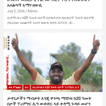
አሰልጣኝ አማሃ ዘውዴ
July 5, 2026
Admin
ሲዳማ ቡና ከ20 ዓመት በታች በተከታታይ ለሁለተኛ ዓመት ለፍፃሜ
ያደረሰው አሰልጣኝ አመሃ ዘውዴ ከዳጉ ስፖርት ጋር…
ቃለ ምልልስ
ዜና
የኢትዮጵያ ከ20 ዓመት በታች ፕሪሚየር ሊግ
ታዳጊዎችን ማብቃት እንጂ ዋንጫ ማሸነፍ ከ20 ዓመት
በታች ፕሪምየር ሊግ ውድድር ላይ ቀዳሚ ጉዳይ መሆን