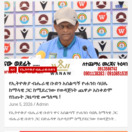
ዜና
የኢትዮጵያ ብሔራዊ ቡድን
የኢትዮጵያ ብሔራዊ ቡድን አሰልጣኝ ዮሐንስ ሳህሌ
ከማላዊ ጋር ከሚደረገው የወዳጅነት ጨዋታ አስቀድሞ
የሰጡት ጋዜጣዊ መግለጫ !
June 5, 2026
Admin
የኢትዮጵያ ብሔራዊ ቡድን ዋና አሰልጣኝ ዮሐንስ ሳህሌ ከማላዊ ጋር
ብሔራዊ ቡድን ጋር በድሬዳዋ ስታዲየም ከሚያደርገው የወዳጅነት…