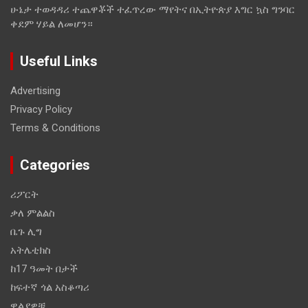
ሁኔታ ተወዳዳሪ ተጨዋቾች ተፈጥረው ማየትና በኢትዮጵያ እግር ኳስ ግንባር
ቀደም ሃይል ለመሆን።
Useful Links
Advertising
Privacy Policy
Terms & Conditions
Categories
ሪፖርት
ቃለ ምልልስ
ቤጉ ሊግ
አትሌቲክስ
ከ17 ዓመት በታች
ከፍተኛ ጎል አስቆጣሪ
ዋልያዎቹ