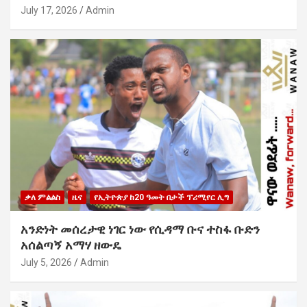
July 17, 2026
Admin
ቃለ ምልልስ
ዜና
የኢትዮጵያ ከ20 ዓመት በታች ፕሪሚየር ሊግ
አንድነት መሰረታዊ ነገር ነው የሲዳማ ቡና ተስፋ ቡድን
አሰልጣኝ አማሃ ዘውዴ
July 5, 2026
Admin