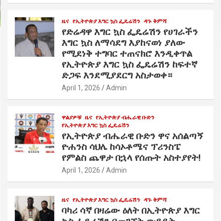
ዜና
የኢትዮጵያ እግር ኳስ ፌዴሬሽን
ዳጉ ቅምሻ
​የድሬዳዋ እግር ኳስ ፌዴሬሽን የሀገራችን
እግር ኳስ ለማሳደግ እያከናወነ ያለው
የሚደነቅ ተግባር ተጠናክሮ እንዲቀጥል
የኢትዮጵያ እግር ኳስ ፌዴሬሽን ከፍተኛ
ድጋፍ እንደሚያደርግ አስታወቀ።
April 1, 2026
Admin
ዋልያዎቹ
ዜና
የኢትዮጵያ ብሔራዊ ቡድን
የኢትዮጵያ እግር ኳስ ፌዴሬሽን
የኢትዮጵያ ብሔራዊ ቡድን ዋና አሰልጣኝ
ዮሐንስ ሳህሌ ከሳኦቶሜና ፕሪንስፔ
የምልስ ጨዋታ በኋላ የሰጡት አስተያየት!
April 1, 2026
Admin
ዜና
የኢትዮጵያ እግር ኳስ ፌዴሬሽን
ዳጉ ቅምሻ
ባካሪ ሳኛ በዛሬው ዕለት በኢትዮጵያ እግር