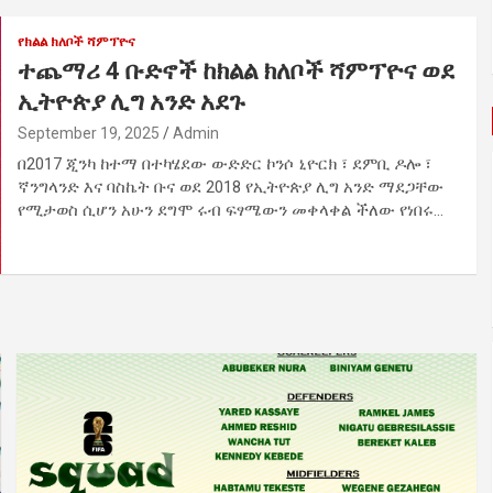
የክልል ክለቦች ሻምፕዮና
ተጨማሪ 4 ቡድኖች ከክልል ክለቦች ሻምፕዮና ወደ
ኢትዮጵያ ሊግ አንድ አደጉ
September 19, 2025
Admin
በ2017 ጂንካ ከተማ በተካሄደው ውድድር ኮንሶ ኒዮርክ ፣ ደምቢ ዶሎ ፣
ኛንግላንድ እና ባስኬት ቡና ወደ 2018 የኢትዮጵያ ሊግ አንድ ማደጋቸው
የሚታወስ ሲሆን አሁን ደግሞ ሩብ ፍፃሜውን መቀላቀል ችለው የነበሩ…