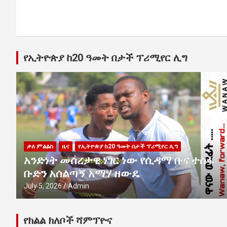
የኢትዮጵያ ከ20 ዓመት በታች ፕሪሚየር ሊግ
ቃለ ምልልስ
ዜና
የኢትዮጵያ ከ20 ዓመት በታች ፕሪሚየር ሊግ
አንድነት መሰረታዊ ነገር ነው የሲዳማ ቡና ተስፋ
ቡድን አሰልጣኝ አማሃ ዘውዴ
July 5, 2026
Admin
የክልል ክለቦች ሻምፕዮና