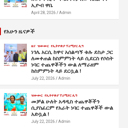
ኢዮብ ዋቤ
April 28, 2026
Admin
የአሁን ዜናዎች
ዜና
ዝውውር
የኢትዮጵያ ፕሪሚየር ሊግ
ነገሌ አርሲ ከዋና አሰልጣኝ ቱሉ ደስታ ጋር
ለመቀጠል ከስምምነት ላይ ሲደርስ የሶስት
ነባር ተጨዋቾችን ውል ለማራዘም
ከስምምነት ላይ ደርሷል !
July 22, 2026
Admin
ዝውውር
የኢትዮጵያ ፕሪሚየር ሊግ
መቻል ሁለት አዳዲስ ተጨዋቾችን
ሲያስፈርም የአራት ነባር ተጨዋቾች ውል
አድሷል !
July 22, 2026
Admin