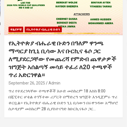
ዋልያዎቹ
የኢትዮጵያ ብሔራዊ ቡድን
የኢትዮጵያ ብሔራዊ ቡድን በዓለም ዋንጫ
ማጣርያ ከጊኒ ቢሳው እና ቡርኪና ፋሶ ጋር
ለሚያደርጋቸው የመጨረሻ የምድብ ጨዋታዎች
ዝግጅት አሰልጣኝ መሳይ ተፈሪ ለ20 ተጫዋች
ጥሪ አድርገዋል።
September 26, 2025
Admin
ጥሪ የተደረገላቸው ተጫዋቾች እሁድ መስከረም 18 እስከ 8:00
በጁፒተር ሆቴል ተገኝተው ሪፖርት በማድረግ ዝግጅት እንዲጀምሩ ጥሪ
ቀርቧል። የኢትዮጵያ ብሔራዊ ቡድን ጊኒ ቢሳውን በሩዋንዳው አማሆሮ
ስታዲየም መስከረም 28 ሲያስተናግድ ከቡርኪናፋሶ ጋር…