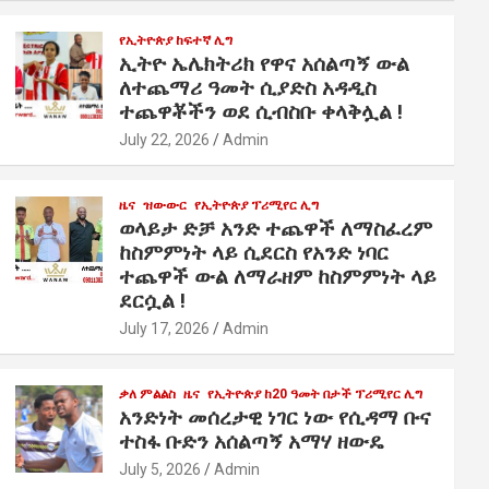
የኢትዮጵያ ከፍተኛ ሊግ
ኢትዮ ኤሌክትሪክ የዋና አሰልጣኝ ውል
ለተጨማሪ ዓመት ሲያድስ አዳዲስ
ተጨዋቾችን ወደ ሲብስቡ ቀላቅሏል !
July 22, 2026
Admin
ዜና
ዝውውር
የኢትዮጵያ ፕሪሚየር ሊግ
ወላይታ ድቻ አንድ ተጨዋች ለማስፈረም
ከስምምነት ላይ ሲደርስ የአንድ ነባር
ተጨዋች ውል ለማራዘም ከስምምነት ላይ
ደርሷል !
July 17, 2026
Admin
ቃለ ምልልስ
ዜና
የኢትዮጵያ ከ20 ዓመት በታች ፕሪሚየር ሊግ
አንድነት መሰረታዊ ነገር ነው የሲዳማ ቡና
ተስፋ ቡድን አሰልጣኝ አማሃ ዘውዴ
July 5, 2026
Admin