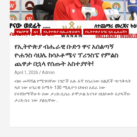
ዋልያዎቹ
ዜና
የኢትዮጵያ ብሔራዊ ቡድን
የኢትዮጵያ እግር ኳስ ፌዴሬሽን
የኢትዮጵያ ብሔራዊ ቡድን ዋና አሰልጣኝ
ዮሐንስ ሳህሌ ከሳኦቶሜና ፕሪንስፔ የምልስ
ጨዋታ በኋላ የሰጡት አስተያየት!
April 1, 2026
Admin
ብዙ መሻሻል የሚገባቸው ነገሮች አሉ እኛ የሰራነው በልጆች ጭንቅላት
ላይ ነው ሀገራዊ ስሜት 130 ሚሊዮን ህዝብ አደራ ነው
የተሸከማችሁት ሰው ታሪክ ሲሰራ ይሞታል እናንተ በህይወት እያላችሁ
ታሪክ ስሩ ነው ያልኳቸው…