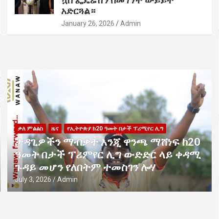
ኳስ ፌዴሬሽን በመገኘት ውይይት
አድርጓል።
January 26, 2026
Admin
ቃለ ምልልስ
ዜና
የኢትዮጵያ ከ20 ዓመት በታች ፕሪሚየር ሊግ
ታዳጊዎችን ማብቃት እንጂ ዋንጫ ማሸነፍ ከ20
ዓመት በታች ፕሪምየር ሊግ ውድድር ላይ ቀዳሚ
ጉዳይ መሆን የለበትም ተመስገን ሎሃ
July 3, 2026
Admin