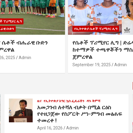
ች ፕሪሚየር ሊግ
ራዊ ቡድን
የኢትዮጵያ ሴቶች ፕሪሚየር ሊግ
 ሴቶች ብሔራዊ ቡድን
የሴቶች ፕሪሚየር ሊግ | ድሬ
ምረዋል
ከተማዎች ተጫዋቾችን ማ
ጀምረዋል
26, 2025
Admin
September 19, 2025
Admin
ዜና
የኢትዮጵያ እግር ኳስ ፌዴሬሽን
ዳጉ ቅምሻ
አመጋገብ ለተሻለ ብቃት በሚል ርዕስ
የተዘጋጀው የስፖርት ሥነ-ምግብ መፅሐፍ
ተመረቀ !
April 16, 2026
Admin