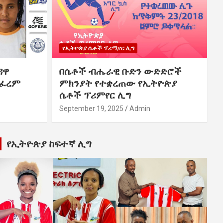
የኢትዮጵያ ሴቶች ፕሪሚየር ሊግ
ዳዋ
በሴቶች ብሔራዊ ቡድን ውድድሮች
ስፈረም
ምክንያት የተቋረጠው የኢትዮጵያ
ሴቶች ፕሪምየር ሊግ
September 19, 2025
Admin
የኢትዮጵያ ከፍተኛ ሊግ