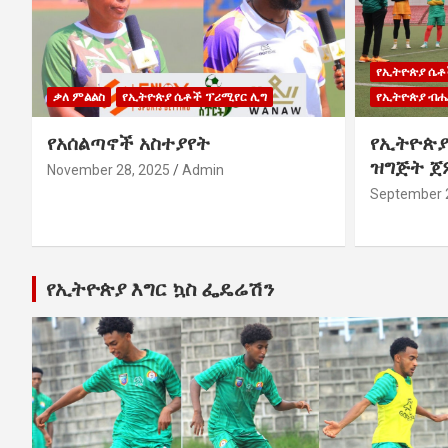
የኢትዮጵያ ሴቶ
ቃለ ምልልስ
የኢትዮጵያ ሴቶች ፕሪሚየር ሊግ
የኢትዮጵያ ብሔ
የአሰልጣኖች አስተያየት
የኢትዮጵያ
ዝግጅት ጀ
November 28, 2025
Admin
September 
የኢትዮጵያ እግር ኳስ ፌዴሬሽን