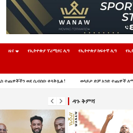
ዜና
የኢትዮጵያ ፕሪሚየር ሊግ
የኢትዮጵያ ከፍተኛ ሊግ
የኢ
ስቡ ቀላቅሏል !
ወላይታ ድቻ አንድ ተጨዋች ለማስፈረም ከስምምነት ላይ 
ዳጉ ቅምሻ