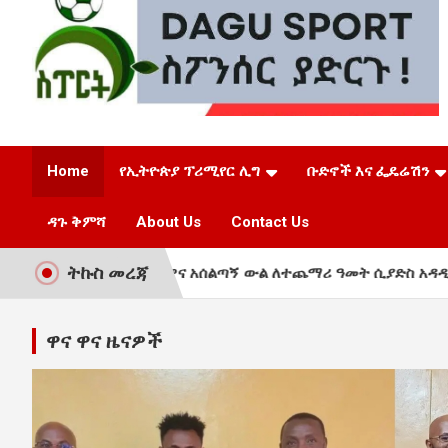
ዳጉ ስፖርት
Home
የኢትዮጵያ ፕሪሚየር ሊግ
ቡድኖች እና ፌዴሬሽን
ዳጉ ቅምሻ
About Us
Contact Us
ትኩስ መረጃ
ትሪክ የዋና አሰልጣኝ ውል ለተጨማሪ ዓመት ሲያድስ አዳዲስ ተጨዋቾችን ወደ ሲብ
ዋና ዋና ዜናዎች