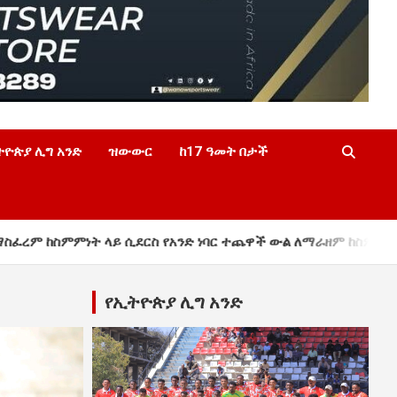
ትዮጵያ ሊግ አንድ
ዝውውር
ከ17 ዓመት በታች
ሲደርስ የአንድ ነባር ተጨዋች ውል ለማራዘም ከስምምነት ላይ ደርሷል !
የኢትዮጵያ ሊግ አንድ