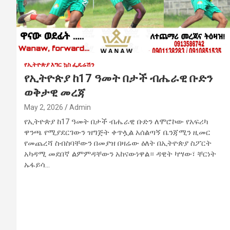
የኢትዮጵያ እግር ኳስ ፌዴሬሽን
የኢትዮጵያ ከ17 ዓመት በታች ብሔራዊ ቡድን
ወቅታዊ መረጃ
May 2, 2026
Admin
የኢትዮጵያ ከ17 ዓመት በታች ብሔራዊ ቡድን ለሞሮኮው የአፍሪካ
ዋንጫ የሚያደርገውን ዝግጅት ቀጥሏል አሰልጣኝ ቤንጃሚን ዚመር
የመጨረሻ ስብስባቸውን በመያዝ በዛሬው ዕለት በኢትዮጵያ ስፖርት
አካዳሚ መደበኛ ልምምዳቸውን አከናውነዋል። ዳዊት ካሣው፣ ቸርነት
ኡፋይሳ…