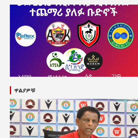
ዋልያዎቹ