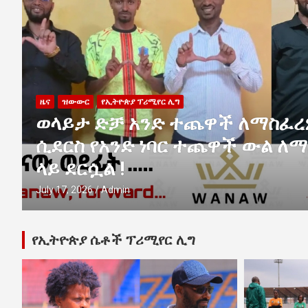
 ከስምምነት ላይ
ቃለ ምልልስ
ዜና
የኢትዮጵያ ከ20 ዓመት በ
ራዘም ከስምምነት
አንድነት መሰረታዊ ነገ
አሰልጣኝ አማሃ ዘው
July 5, 2026
Admin
የኢትዮጵያ ሴቶች ፕሪሚየር ሊግ