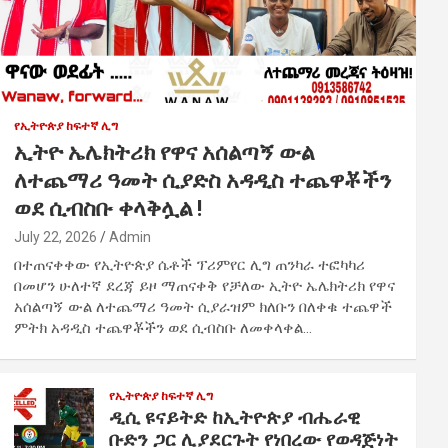
የኢትዮጵያ ከፍተኛ ሊግ
ኢትዮ ኤሌክትሪክ የዋና አሰልጣኝ ውል
ለተጨማሪ ዓመት ሲያድስ አዳዲስ ተጨዋቾችን
ወደ ሲብስቡ ቀላቅሏል !
July 22, 2026
Admin
በተጠናቀቀው የኢትዮጵያ ሴቶች ፕሪምየር ሊግ ጠንካራ ተፎካካሪ
በመሆን ሁለተኛ ደረጃ ይዞ ማጠናቀቅ የቻለው ኢትዮ ኤሌክትሪክ የዋና
አሰልጣኝ ውል ለተጨማሪ ዓመት ሲያራዝም ክለቡን በለቀቁ ተጨዋች
ምትክ አዳዲስ ተጨዋቾችን ወደ ሲብስቡ ለመቀላቀል…
የኢትዮጵያ ከፍተኛ ሊግ
ዲሲ ዩናይትድ ከኢትዮጵያ ብሔራዊ
ቡድን ጋር ሊያደርጉት የነበረው የወዳጅነት