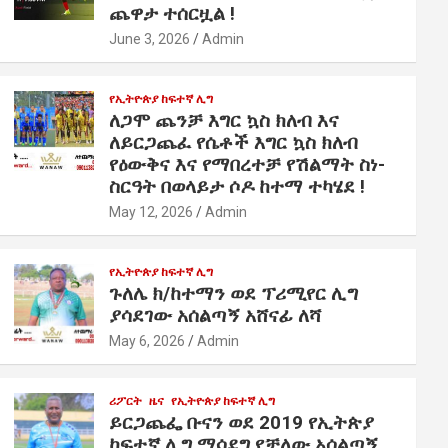
ጨዋታ ተሰርዟል !
June 3, 2026
Admin
የኢትዮጵያ ከፍተኛ ሊግ
ለጋሞ ጨንቻ እግር ኳስ ክለብ እና
ለይርጋጨፈ የሴቶች እግር ኳስ ክለብ
የዕውቅና እና የማበረተቻ የሽልማት ስነ-
ስርዓት በወላይታ ሶዶ ከተማ ተካሄደ !
May 12, 2026
Admin
የኢትዮጵያ ከፍተኛ ሊግ
ጉለሌ ክ/ከተማን ወደ ፕሪሚየር ሊግ
ያሳደገው አሰልጣኝ አሸናፊ ለሻ
May 6, 2026
Admin
ሪፖርት
ዜና
የኢትዮጵያ ከፍተኛ ሊግ
ይርጋጨፌ ቡናን ወደ 2019 የኢትጵያ
ከፍተኛ ሊግ ማሳደግ የቻለው አሰልጣኝ