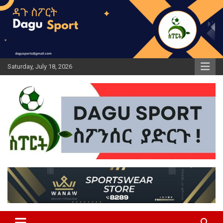
Skip
to
content
Saturday, July 18, 2026
ዳጉ ስፖርት