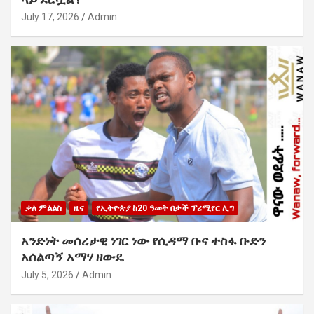
July 17, 2026
Admin
ቃለ ምልልስ
ዜና
የኢትዮጵያ ከ20 ዓመት በታች ፕሪሚየር ሊግ
አንድነት መሰረታዊ ነገር ነው የሲዳማ ቡና ተስፋ ቡድን
አሰልጣኝ አማሃ ዘውዴ
July 5, 2026
Admin