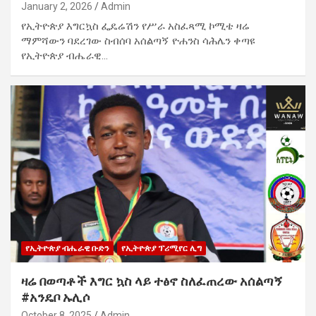
January 2, 2026
Admin
የኢትዮጵያ እግርኳስ ፌዴሬሽን የሥራ አስፈጻሚ ኮሚቴ ዛሬ
ማምሻውን ባደረገው ስብሰባ አሰልጣኝ ዮሐንስ ሳሕሌን ቀጣዩ
የኢትዮጵያ ብሔራዊ…
የኢትዮጵያ ብሔራዊ ቡድን
የኢትዮጵያ ፕሪሚየር ሊግ
ዛሬ በወጣቶች እግር ኳስ ላይ ተፅኖ ስለፈጠረው አሰልጣኝ
#አንዴቦ ኡሊሶ
October 8, 2025
Admin