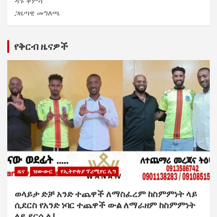
ዳጉ ቅምሻ
ጋዜጣዊ መግለጫ
የቅርብ ዜናዎች
ዜና
ዝውውር
የኢትዮጵያ ፕሪሚየር ሊግ
ወላይታ ድቻ አንድ ተጨዋች ለማስፈረም ከስምምነት ላይ
ሲደርስ የአንድ ነባር ተጨዋች ውል ለማራዘም ከስምምነት
ላይ ደርሷል !