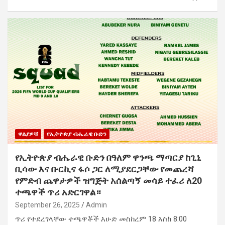
ዋልያዎቹ
የኢትዮጵያ ብሔራዊ ቡድን
የኢትዮጵያ ብሔራዊ ቡድን በዓለም ዋንጫ ማጣርያ ከጊኒ
ቢሳው እና ቡርኪና ፋሶ ጋር ለሚያደርጋቸው የመጨረሻ
የምድብ ጨዋታዎች ዝግጅት አሰልጣኝ መሳይ ተፈሪ ለ20
ተጫዋች ጥሪ አድርገዋል።
September 26, 2025
Admin
ጥሪ የተደረገላቸው ተጫዋቾች እሁድ መስከረም 18 እስከ 8:00