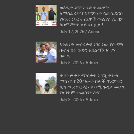
ወላይታ ድቻ አንድ ተጨዋች
ለማስፈረም ከስምምነት ላይ ሲደርስ
የአንድ ነባር ተጨዋች ውል ለማራዘም
ከስምምነት ላይ ደርሷል !
July 17, 2026
Admin
አንድነት መሰረታዊ ነገር ነው የሲዳማ
ቡና ተስፋ ቡድን አሰልጣኝ አማሃ
ዘውዴ
July 5, 2026
Admin
ታዳጊዎችን ማብቃት እንጂ ዋንጫ
ማሸነፍ ከ20 ዓመት በታች ፕሪምየር
ሊግ ውድድር ላይ ቀዳሚ ጉዳይ መሆን
የለበትም ተመስገን ሎሃ
July 3, 2026
Admin