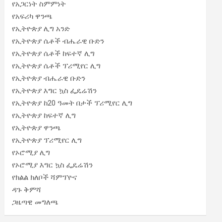
የአጋርነት ስምምነት
የአፍሪካ ዋንጫ
የኢትዮጵያ ሊግ አንድ
የኢትዮጵያ ሴቶች ብሔራዊ ቡድን
የኢትዮጵያ ሴቶች ከፍተኛ ሊግ
የኢትዮጵያ ሴቶች ፕሪሚየር ሊግ
የኢትዮጵያ ብሔራዊ ቡድን
የኢትዮጵያ እግር ኳስ ፌዴሬሽን
የኢትዮጵያ ከ20 ዓመት በታች ፕሪሚየር ሊግ
የኢትዮጵያ ከፍተኛ ሊግ
የኢትዮጵያ ዋንጫ
የኢትዮጵያ ፕሪሚየር ሊግ
የኦሮሚያ ሊግ
የኦሮሚያ እግር ኳስ ፌዴሬሽን
የክልል ክለቦች ሻምፕዮና
ዳጉ ቅምሻ
ጋዜጣዊ መግለጫ