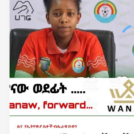
ዜና
የኢትዮጵያ ሴቶች ብሔራዊ ቡድን