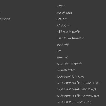
ሪፖርት
y
ቃለ ምልልስ
itions
ቤጉ ሊግ
አትሌቲክስ
ከ17 ዓመት በታች
ከፍተኛ ጎል አስቆጣሪ
ዋልያዎቹ
ዜና
ዝውውር
የአጋርነት ስምምነት
የአፍሪካ ዋንጫ
የኢትዮጵያ ሊግ አንድ
የኢትዮጵያ ሴቶች ብሔራዊ ቡድን
የኢትዮጵያ ሴቶች ከፍተኛ ሊግ
የኢትዮጵያ ሴቶች ፕሪሚየር ሊግ
የኢትዮጵያ ብሔራዊ ቡድን