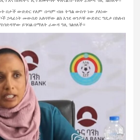
ሊግ እና በከፍተኛ ሊግ ለመተካት ችለናል በማለት ራውዳ ዓሊ ገልፃለች።
ዓመት በታች ውድድር የለም በጣም ብዙ ትግል ውስጥ ነው ያለነው
ለቦች ኃላፊነት መውሰድ አለባቸው ልክ እንደ ወንዶቹ ውድድር ግዴታ በክለብ
ያስገድዳቸው ይገባል በማለት ራውዳ ዓሊ ገልፃለች።