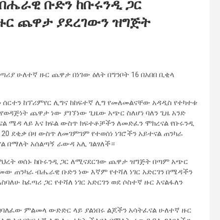
ብሔራዊ ቡድን ከቡሩንዲ ጋር
ዙር ጨዋታ ያደረገውን ዝግጅት
ያ ሁለተኛ ዙር ጨዋታ በነገው ዕለት በግንቦት 16 በአበበ ቢቂላ
ገን ሰርተን ከፕሪምየር ሊግና ከከፍተኛ ሊግ የመለመልናቸው አዳዲስ የተካተቱ
 የወዳጅነት ጨዋታ ነው ያገኘነው ጊዜው አጭር ስለሆነ ባለን ጊዜ አንድ
ናል ሜዳ ላይ እና ክፍል ውስጥ ክፍተቶቻችን ለመድፈን ሞክረናል የቡሩንዲ
20 ደቂቃ በዛ ውስጥ ለመገምገም የተወሰነ ነገሮችን አይተናል ጠንካራ
ናል በማለት አሰልጣኝ ራውዳ አሊ ገልፃለች።
ምህረት ወሰኑ ከቡሩንዲ ጋር ለሚናደርገው ጨዋታ ዝግጅት በጣም አጭር
መው ጠንካራ ብሔራዊ ቡድን ነው እኛም የተሻለ ነገር አድርገን በሜዳችን
ስባለሁ ከፈጣሪ ጋር የተሻለ ነገር አድርገን ወደ ሶስተኛ ዙር እናልፋለን
በባለፈው ምልመላ ውድድር ላይ ያልነበሩ ልጆችን አሳትፈናል ሁለተኛ ዙር