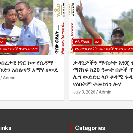
ዜና
ቃለ ምልልስ
ዜና
0 ዓመት በታች ፕሪሚየር ሊግ
የኢትዮጵያ ከ20 ዓመት በታች ፕሪሚየር ሊ
መሰረታዊ ነገር ነው የሲዳማ
ታዳጊዎችን ማብቃት እንጂ 
 ቡድን አሰልጣኝ አማሃ ዘውዴ
ማሸነፍ ከ20 ዓመት በታች 
ሊግ ውድድር ላይ ቀዳሚ ጉዳ
Admin
የለበትም ተመስገን ሎሃ
July 3, 2026
Admin
Links
Categories