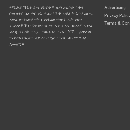
የሚድያ ሽፋን ያጡ የከፍተኛ ሊግ ጨዋታዎችን
Advertising
በመዘገብ ባለ ተሰጥኦ ተጨዋቾች ወደፊት እንዲመጡ
Privacy Polic
እድል ለማመቻቸት ፣ የየክልላቸው ኩራት የሆኑ
Terms & Cond
ተጨዋቾች በማሳደግ በሀገር አቀፍ እና በአለም አቀፍ
ደረጃ በተሳካ ሁኔታ ተወዳዳሪ ተጨዋቾች ተፈጥረው
ማየትና በኢትዮጵያ እግር ኳስ ግንባር ቀደም ሃይል
ለመሆን።