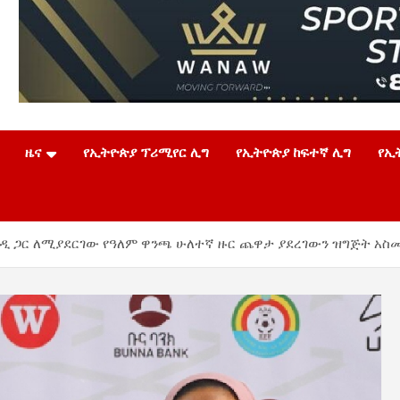
ዜና
የኢትዮጵያ ፕሪሚየር ሊግ
የኢትዮጵያ ከፍተኛ ሊግ
የኢ
ዲ ጋር ለሚያደርገው የዓለም ዋንጫ ሁለተኛ ዙር ጨዋታ ያደረገውን ዝግጅት አስመ