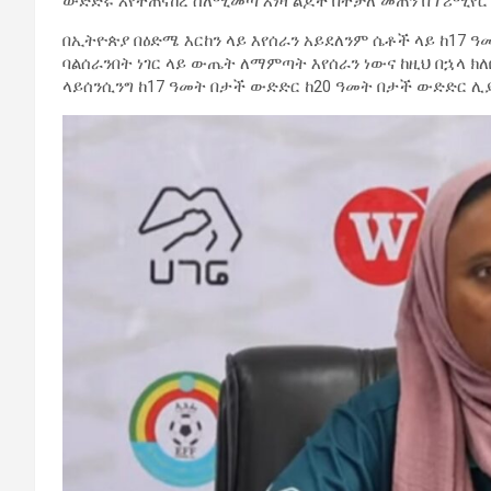
ውድድሩ እየተጠናከረ ስለሚመጣ እነዛ ልጆች በተቻለ መጠን በፕሪሚየር 
በኢትዮጵያ በዕድሜ እርከን ላይ እየሰራን አይደለንም ሴቶች ላይ ከ17 
ባልሰራንበት ነገር ላይ ውጤት ለማምጣት እየሰራን ነውና ከዚህ በኋላ ክ
ላይሰንሲንግ ከ17 ዓመት በታች ውድድር ከ20 ዓመት በታች ውድድር ሊ