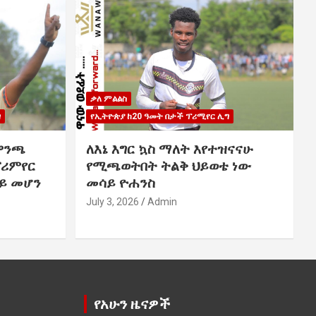
ቃለ ምልልስ
ግ
የኢትዮጵያ ከ20 ዓመት በታች ፕሪሚየር ሊግ
ዋንጫ
ለእኔ እግር ኳስ ማለት እየተዝናናሁ
ፕሪምየር
የሚጫወትበት ትልቅ ህይወቴ ነው
ይ መሆን
መሳይ ዮሐንስ
July 3, 2026
Admin
የአሁን ዜናዎች