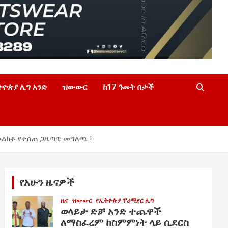
ትዮጵያ ሊግ አንድ
ዝውውር
ከ17 ዓመት በታች
ልክቶ የተሰጠ ጋዜጣዊ መግለጫ !
የአሁን ዜናዎች
ዜና
ዝውውር
የኢትዮጵያ ፕሪሚየር ሊግ
ወላይታ ድቻ አንድ ተጨዋች
ለማስፈረም ከስምምነት ላይ ሲደርስ