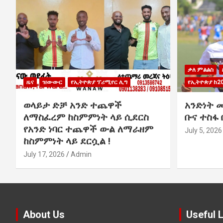
ቃለ ምልልስ
ዜና
ዝውውር
የኢትዮጵያ ፕሪሚየር ሊግ
የኢትዮጵያ ከ2
ወላይታ ድቻ አንድ ተጨዋች
አንድነት 
ለማስፈረም ከስምምነት ላይ ሲደርስ
ቡና ተስፋ
የአንድ ነባር ተጨዋች ውል ለማራዘም
July 5, 2026
ከስምምነት ላይ ደርሷል !
July 17, 2026
Admin
About Us
Useful 