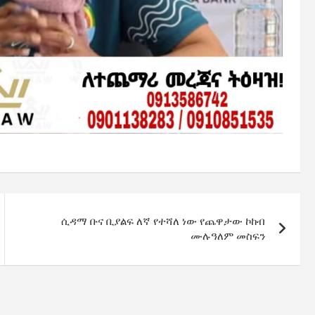
ሲዳማ ቡና ቢያልፍ ለኛ የተሻለ ነው የጨዋታው ኮከብ
ሙሉዓለም መስፍን