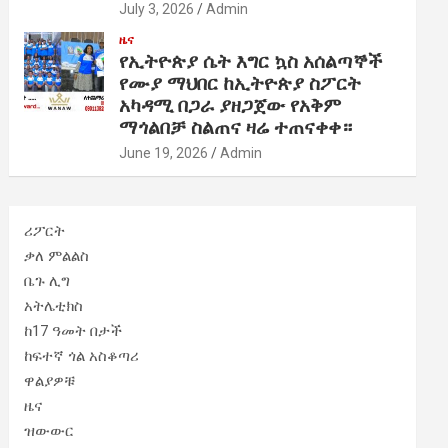
July 3, 2026
Admin
ዜና
የኢትዮጵያ ሴት እግር ኳስ አሰልጣኞች
የሙያ ማህበር ከኢትዮጵያ ስፖርት
አካዳሚ በጋራ ያዘጋጀው የአቅም
ማጎልበቻ ስልጠና ዛሬ ተጠናቀቀ።
June 19, 2026
Admin
ሪፖርት
ቃለ ምልልስ
ቤጉ ሊግ
አትሌቲክስ
ከ17 ዓመት በታች
ከፍተኛ ጎል አስቆጣሪ
ዋልያዎቹ
ዜና
ዝውውር