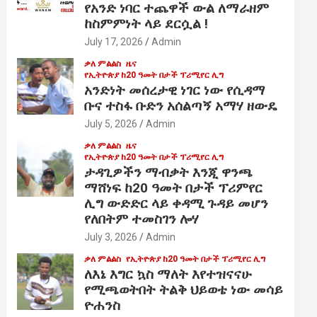
የአንድ ነባር ተጨዋች ውል ለማራዘም
ከስምምነት ላይ ደርሷል !
July 17, 2026
Admin
ቃለ ምልልስ
ዜና
የኢትዮጵያ ከ20 ዓመት በታች ፕሪሚየር ሊግ
አንድነት መሰረታዊ ነገር ነው የሲዳማ
ቡና ተስፋ ቡድን አሰልጣኝ አማሃ ዘውዴ
July 5, 2026
Admin
ቃለ ምልልስ
ዜና
የኢትዮጵያ ከ20 ዓመት በታች ፕሪሚየር ሊግ
ታዳጊዎችን ማብቃት እንጂ ዋንጫ
ማሸነፍ ከ20 ዓመት በታች ፕሪምየር
ሊግ ውድድር ላይ ቀዳሚ ጉዳይ መሆን
የለበትም ተመስገን ሎሃ
July 3, 2026
Admin
ቃለ ምልልስ
የኢትዮጵያ ከ20 ዓመት በታች ፕሪሚየር ሊግ
ለእኔ እግር ኳስ ማለት እየተዝናናሁ
የሚጫወትበት ትልቅ ህይወቴ ነው መሳይ
ዮሐንስ