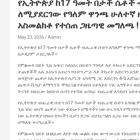
የኢትዮጵያ ከ17 ዓመት በታች ሴቶች 
ለሚያደርገው የዓለም ዋንጫ ሁለተኛ 
አስመልክቶ የተሰጠ ጋዜጣዊ መግለጫ !
May 23, 2026
Admin
የኢትዮጵያ ከ17 ዓመት በታች ሴቶች ብሔራዊ ቡድን ለዓለም ዋንጫ ማጣሪ
ስታዲየም ታደርጋለች።
የምልመላ ህደት ጊዜ አጭር ስለነበረ በቡድን ግንባታ ላይ ትኩረት አድር
ተጨዋቾች አሉ እነሱን አብረን የቡድን ሥራ ላይ ትኩረት አድርገን አንድ
ወዳጅነት ጨዋታ ከኢትዮጵያ ስፖርት አካዳሚ ጋር አድርገን 4-0 አሸንፈ
ጨዋታ ቪዲዮ ለማግኘት ሞክረናል የተወሰነ ሀይላይት ነገር አግኝተና ወደ 
ትናንት ከነበረው ከደቡብ ሱዳን የተሻለ ጠንካራ ብሔራዊ እንደሆነ አይተ
የኢትዮጵያ ብሔራዊ ቡድን ከ17 ዓመት በታች ብሔራዊ ቡድን አንበል 
ጊዜ ነበር ወሳኝ ጨዋታ ነው ቀድመን በሜዳችን ነው ቡሩንዲን የሚንገጥ
ነው ኢትዮጵያ ህዝብ ከጎናችን ቢሆን ድጋፍ ብያደርግልን አሪፍ ነው ብዬ አ
በማለት ተናግራለች።
የምልመላ ህደት ከባለፈው ለየት ባለ መልኩ ብዙ ውጣ ውረድ የነበረበት 