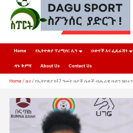
ዳጉ ስፖርት
Home
የኢትዮጵያ ፕሪሚየር ሊግ
ቡድኖች እና ፌዴሬሽን
ዳጉ ቅምሻ
About Us
Contact Us
Home
ዜና
የኢትዮጵያ ከ17 ዓመት በታች ሴቶች ብሔራዊ ቡድን ከቡሩን