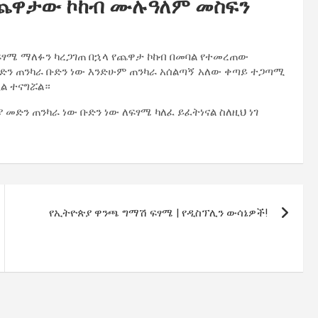
 የጨዋታው ኮከብ ሙሉዓለም መስፍን
ፍፃሜ ማለፉን ካረጋገጠ በኋላ የጨዋታ ኮከብ በመባል የተመረጠው
ድን ጠንካራ ቡድን ነው እንድሁም ጠንካራ አሰልጣኝ አለው ቀጣይ ተጋጣሚ
ል ተናግሯል።
መድን ጠንካራ ነው ቡድን ነው ለፍፃሜ ካለፈ ይፈትነናል ስለዚህ ነገ
የኢትዮጵያ ዋንጫ ግማሽ ፍፃሜ | የዲስፕሊን ውሳኔዎች!