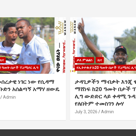
ዜና
ቃለ ምልልስ
ዜና
0 ዓመት በታች ፕሪሚየር ሊግ
የኢትዮጵያ ከ20 ዓመት በታች ፕሪሚየር ሊ
መሰረታዊ ነገር ነው የሲዳማ
ታዳጊዎችን ማብቃት እንጂ 
 ቡድን አሰልጣኝ አማሃ ዘውዴ
ማሸነፍ ከ20 ዓመት በታች 
ሊግ ውድድር ላይ ቀዳሚ ጉዳ
Admin
የለበትም ተመስገን ሎሃ
July 3, 2026
Admin