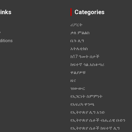
Links
Categories
ሪፖርት
y
ቃለ ምልልስ
itions
ቤጉ ሊግ
አትሌቲክስ
ከ17 ዓመት በታች
ከፍተኛ ጎል አስቆጣሪ
ዋልያዎቹ
ዜና
ዝውውር
የአጋርነት ስምምነት
የአፍሪካ ዋንጫ
የኢትዮጵያ ሊግ አንድ
የኢትዮጵያ ሴቶች ብሔራዊ ቡድን
የኢትዮጵያ ሴቶች ከፍተኛ ሊግ