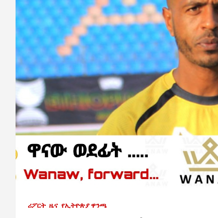
ሪፖርት
ዜና
የኢትዮጵያ ዋንጫ