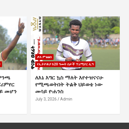
ቃለ ምልልስ
ግ
የኢትዮጵያ ከ20 ዓመት በታች ፕሪሚየር ሊግ
ዋንጫ
ለእኔ እግር ኳስ ማለት እየተዝናናሁ
ፕሪምየር
የሚጫወትበት ትልቅ ህይወቴ ነው
ይ መሆን
መሳይ ዮሐንስ
July 3, 2026
Admin