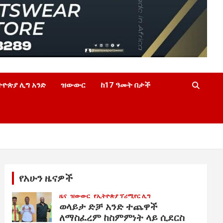
ትዮጵያ ሊግ አንድ
ዝውውር
ከ17 ዓመት በታች
የአሁን ዜናዎች
ዜና
ዝውውር
የኢትዮጵያ ፕሪሚየር ሊግ
ወላይታ ድቻ አንድ ተጨዋች
ለማስፈረም ከስምምነት ላይ ሲደርስ