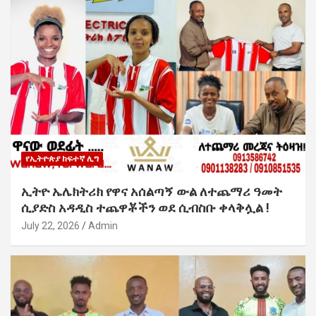
የኢትዮጵያ ከፍተኛ ሊግ
ኢትዮ ኤሌክትሪክ የዋና አሰልጣኝ ውል ለተጨማሪ ዓመት
ሲያድስ አዳዲስ ተጨዋቾችን ወደ ሲብስቡ ቀላቅሏል !
July 22, 2026
Admin