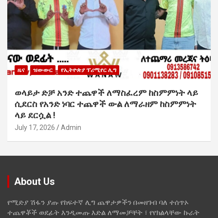
ዜና
ዝውውር
የኢትዮጵያ ፕሪሚየር ሊግ
ወላይታ ድቻ አንድ ተጨዋች ለማስፈረም ከስምምነት ላይ
ሲደርስ የአንድ ነባር ተጨዋች ውል ለማራዘም ከስምምነት
ላይ ደርሷል !
July 17, 2026
Admin
About Us
የሚድያ ሽፋን ያጡ የከፍተኛ ሊግ ጨዋታዎችን በመዘገብ ባለ ተሰጥኦ
ተጨዋቾች ወደፊት እንዲመጡ እድል ለማመቻቸት ፣ የየክልላቸው ኩራት