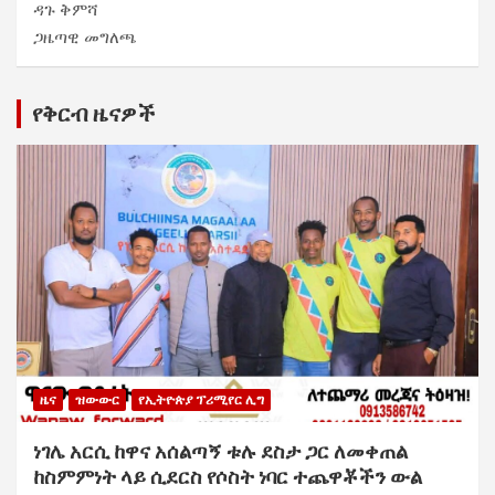
ዳጉ ቅምሻ
ጋዜጣዊ መግለጫ
የቅርብ ዜናዎች
ዜና
ዝውውር
የኢትዮጵያ ፕሪሚየር ሊግ
ነገሌ አርሲ ከዋና አሰልጣኝ ቱሉ ደስታ ጋር ለመቀጠል
ከስምምነት ላይ ሲደርስ የሶስት ነባር ተጨዋቾችን ውል