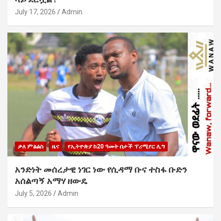
July 17, 2026
Admin
ቃለ ምልልስ
ዜና
የኢትዮጵያ ከ20 ዓመት በታች ፕሪሚየር ሊግ
አንድነት መሰረታዊ ነገር ነው የሲዳማ ቡና ተስፋ ቡድን
አሰልጣኝ አማሃ ዘውዴ
July 5, 2026
Admin