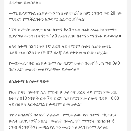
ያራቀው ይመስላል።
መንጌ ቤላሻንጉል ጨዋታውን ማሸነፍ የሚችል ከሆነ ነጥቡን ወደ 28 ከፍ
ማድረግ የሚችልበትን አጋጣሚ ልፈጥር ይችላል።
17ኛ ሳምንት ጨዋታ ሀላባ ከተማ 5ለ0 ንፋስ ስልክ ላፍቶ ክ/ከተማን
ሲያሸንፍ መንጌ ቤላሻንጉ 1ለ0 አዲስ አበባ ከተማን ማሸነፉ ይታወሳል።
ሀላባ ከተማ በ34 ነጥቦ 1ኛ ደረጃ ላይ የሚገኝ ቡድን ሲሆን መንጌ
ቤላሻንጉል በ25 ነጥቦች 3ኛ ደረጃ ላይ የተቀመጠ ቡድን ሆኗል።
የመጀመሪያ ዙር ጨዋታ ጅማ ስታዲየም ሁለቱ ቡድኖች ያለ ግብ 0ለ0
በሆነ አቻ ውጤት መለያየታቸው ይታወሳል።
ደሴከተማ ከ ሶሎዳ ዓድዋ
የኢትዮጵያ ከፍተኛ ሊግ ምድብ ሀ ሁለተኛ ደረጃ ላይ የሚገኘው ደሴ
ከተማ በ13 ነጥቦች ርቆ 7ኛ ደረጃ ላይ ከሚገኘው ሶሎዳ ዓድዋ 10:00
ላይ በሀዋሳ አርቴፊሻል ስታዲየም ይጫወታል።
በዋና አሰልጣኝ ዘላለም ሽፈራው የሚመራው ደሴ ከተማ ተከታታይ
ሁለት ጨዋታዎችን በአቻ ውጤት በመለያየት ማግኘት ከነበረበት 6
ነጥብ 4 ነጥቦችን በመጣል የሊጉን መሪነት ለሀላባ ከተማ አሳልፎ