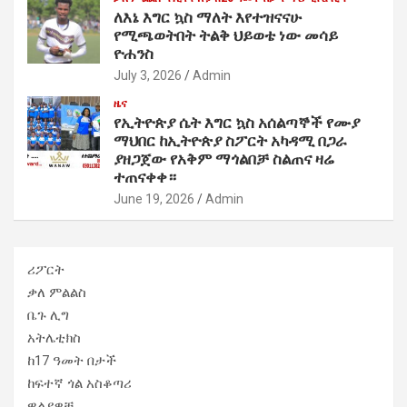
ለእኔ እግር ኳስ ማለት እየተዝናናሁ
የሚጫወትበት ትልቅ ህይወቴ ነው መሳይ
ዮሐንስ
July 3, 2026
Admin
ዜና
የኢትዮጵያ ሴት እግር ኳስ አሰልጣኞች የሙያ
ማህበር ከኢትዮጵያ ስፖርት አካዳሚ በጋራ
ያዘጋጀው የአቅም ማጎልበቻ ስልጠና ዛሬ
ተጠናቀቀ።
June 19, 2026
Admin
ሪፖርት
ቃለ ምልልስ
ቤጉ ሊግ
አትሌቲክስ
ከ17 ዓመት በታች
ከፍተኛ ጎል አስቆጣሪ
ዋልያዎቹ