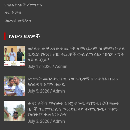
የክልል ክለቦች ሻምፕዮና
ዳጉ ቅምሻ
ጋዜጣዊ መግለጫ
የአሁን ዜናዎች
ወላይታ ድቻ አንድ ተጨዋች ለማስፈረም ከስምምነት ላይ
ሲደርስ የአንድ ነባር ተጨዋች ውል ለማራዘም ከስምምነት
ላይ ደርሷል !
July 17, 2026
Admin
አንድነት መሰረታዊ ነገር ነው የሲዳማ ቡና ተስፋ ቡድን
አሰልጣኝ አማሃ ዘውዴ
July 5, 2026
Admin
ታዳጊዎችን ማብቃት እንጂ ዋንጫ ማሸነፍ ከ20 ዓመት
በታች ፕሪምየር ሊግ ውድድር ላይ ቀዳሚ ጉዳይ መሆን
የለበትም ተመስገን ሎሃ
July 3, 2026
Admin