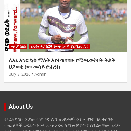
ቃለ ምልልስ
የኢትዮጵያ ከ20 ዓመት በታች ፕሪሚየር ሊግ
ለእኔ እግር ኳስ ማለት እየተዝናናሁ የሚጫወትበት ትልቅ
ህይወቴ ነው መሳይ ዮሐንስ
July 3, 2026
Admin
About Us
የሚድያ ሽፋን ያጡ የከፍተኛ ሊግ ጨዋታዎችን በመዘገብ ባለ ተሰጥኦ
ተጨዋቾች ወደፊት እንዲመጡ እድል ለማመቻቸት ፣ የየክልላቸው ኩራት