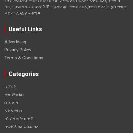
የሆኑ ተጨዋቾች በማሳደግ በሀገር አቀፍ እና በአለም አቀፍ ደረጃ በተሳካ
ሁኔታ ተወዳዳሪ ተጨዋቾች ተፈጥረው ማየትና በኢትዮጵያ እግር ኳስ ግንባር
ቀደም ሃይል ለመሆን።
Useful Links
Advertising
Privacy Policy
Terms & Conditions
Categories
ሪፖርት
ቃለ ምልልስ
ቤጉ ሊግ
አትሌቲክስ
ከ17 ዓመት በታች
ከፍተኛ ጎል አስቆጣሪ