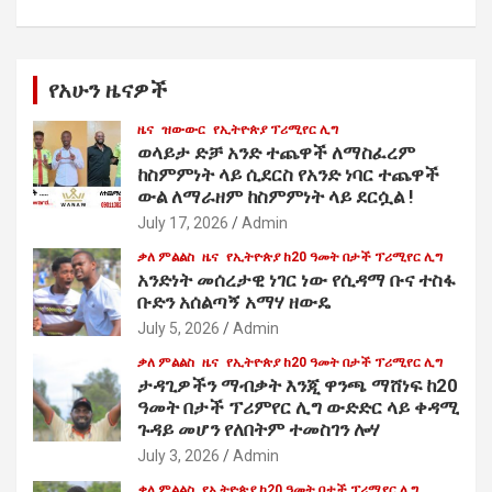
የአሁን ዜናዎች
ዜና
ዝውውር
የኢትዮጵያ ፕሪሚየር ሊግ
ወላይታ ድቻ አንድ ተጨዋች ለማስፈረም
ከስምምነት ላይ ሲደርስ የአንድ ነባር ተጨዋች
ውል ለማራዘም ከስምምነት ላይ ደርሷል !
July 17, 2026
Admin
ቃለ ምልልስ
ዜና
የኢትዮጵያ ከ20 ዓመት በታች ፕሪሚየር ሊግ
አንድነት መሰረታዊ ነገር ነው የሲዳማ ቡና ተስፋ
ቡድን አሰልጣኝ አማሃ ዘውዴ
July 5, 2026
Admin
ቃለ ምልልስ
ዜና
የኢትዮጵያ ከ20 ዓመት በታች ፕሪሚየር ሊግ
ታዳጊዎችን ማብቃት እንጂ ዋንጫ ማሸነፍ ከ20
ዓመት በታች ፕሪምየር ሊግ ውድድር ላይ ቀዳሚ
ጉዳይ መሆን የለበትም ተመስገን ሎሃ
July 3, 2026
Admin
ቃለ ምልልስ
የኢትዮጵያ ከ20 ዓመት በታች ፕሪሚየር ሊግ