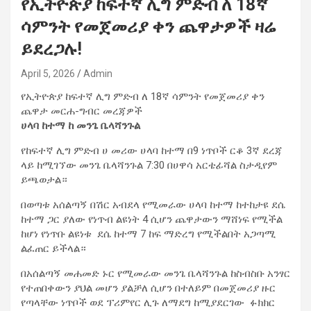
የኢትዮጵያ ከፍተኛ ሊግ ምድብ ለ 18ኛ
ሳምንት የመጀመሪያ ቀን ጨዋታዎች ዛሬ
ይደረጋሉ!
April 5, 2026
Admin
የኢትዮጵያ ከፍተኛ ሊግ ምድብ ለ 18ኛ ሳምንት የመጀመሪያ ቀን
ጨዋታ መርሐ-ግብር መረጃዎች
ሀላባ ከተማ ከ መንጌ ቤላሻንጉል
የከፍተኛ ሊግ ምድብ ሀ መሪው ሀላባ ከተማ በ9 ነጥቦች ርቆ 3ኛ ደረጃ
ላይ ከሚገኘው መንጌ ቤላሻንጉል 7:30 በሀዋሳ አርቴፊሻል ስታዲየም
ይጫወታል።
በወጣቱ አሰልጣኝ በሽር አብደላ የሚመራው ሀላባ ከተማ ከተከታዩ ደሴ
ከተማ ጋር ያለው የነጥብ ልዩነት 4 ሲሆን ጨዋታውን ማሸነፍ የሚችል
ከሆነ የነጥቡ ልዩነቱ ደሴ ከተማ 7 ከፍ ማድረግ የሚችልበት አጋጣሚ
ልፈጠር ይችላል።
በአሰልጣኝ መሐመድ ኑር የሚመራው መንጌ ቤላሻንጉል ከስብስቡ አንፃር
የተጠበቀውን ያህል መሆን ያልቻለ ሲሆን በተለይም በመጀመሪያ ዙር
የጣላቸው ነጥቦች ወደ ፕሪምየር ሊጉ ለማደግ ከሚያደርገው ፉክክር