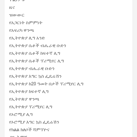
ዜና
ዝውውር
የአጋርነት ስምምነት
የአፍሪካ ዋንጫ
የኢትዮጵያ ሊግ አንድ
የኢትዮጵያ ሴቶች ብሔራዊ ቡድን
የኢትዮጵያ ሴቶች ከፍተኛ ሊግ
የኢትዮጵያ ሴቶች ፕሪሚየር ሊግ
የኢትዮጵያ ብሔራዊ ቡድን
የኢትዮጵያ እግር ኳስ ፌዴሬሽን
የኢትዮጵያ ከ20 ዓመት በታች ፕሪሚየር ሊግ
የኢትዮጵያ ከፍተኛ ሊግ
የኢትዮጵያ ዋንጫ
የኢትዮጵያ ፕሪሚየር ሊግ
የኦሮሚያ ሊግ
የኦሮሚያ እግር ኳስ ፌዴሬሽን
የክልል ክለቦች ሻምፕዮና