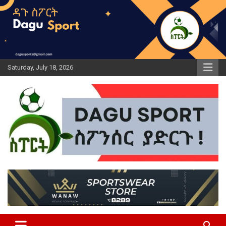
Skip
to
content
Saturday, July 18, 2026
ዳጉ ስፖርት