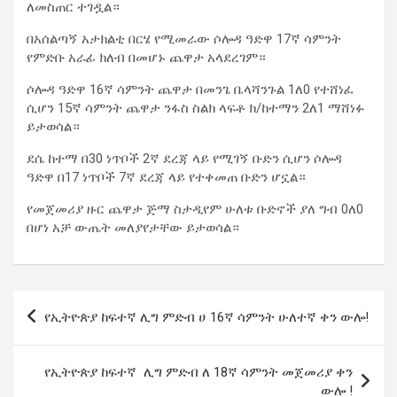
ለመስጠር ተገዷል።
በአሰልጣኝ አታክልቲ በርሄ የሚመራው ሶሎዳ ዓድዋ 17ኛ ሳምንት
የምድቡ አራፊ ክለብ በመሆኑ ጨዋታ አላደረገም።
ሶሎዳ ዓድዋ 16ኛ ሳምንት ጨዋታ በመንጌ ቤላሻንጉል 1ለ0 የተሸነፈ
ሲሆን 15ኛ ሳምንት ጨዋታ ንፋስ ስልክ ላፍቶ ክ/ከተማን 2ለ1 ማሸነፉ
ይታወሳል።
ደሴ ከተማ በ30 ነጥቦች 2ኛ ደረጃ ላይ የሚገኝ ቡድን ሲሆን ሶሎዳ
ዓድዋ በ17 ነጥቦች 7ኛ ደረጃ ላይ የተቀመጠ ቡድን ሆኗል።
የመጀመሪያ ዙር ጨዋታ ጅማ ስታዲየም ሁለቱ ቡድኖች ያለ ግብ 0ለ0
በሆነ አቻ ውጤት መለያየታቸው ይታወሳል።
Post
የኢትዮጵያ ከፍተኛ ሊግ ምድብ ሀ 16ኛ ሳምንት ሁለተኛ ቀን ውሎ!
navigation
የኢትዮጵያ ከፍተኛ ሊግ ምድብ ለ 18ኛ ሳምንት መጀመሪያ ቀን
ውሎ !