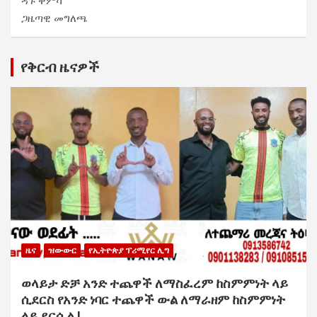
ዳጉ ቅምሻ
ጋዜጣዊ መግለጫ
የቅርብ ዜናዎች
ዜና
ዝውውር
የኢትዮጵያ ፕሪሚየር ሊግ
ወላይታ ድቻ አንድ ተጨዋች ለማስፈረም ከስምምነት ላይ
ሲደርስ የአንድ ነባር ተጨዋች ውል ለማራዘም ከስምምነት
ላይ ደርሷል !