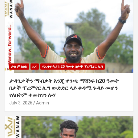
ቃለ ምልልስ
ዜና
የኢትዮጵያ ከ20 ዓመት በታች ፕሪሚየር ሊግ
ታዳጊዎችን ማብቃት እንጂ ዋንጫ ማሸነፍ ከ20 ዓመት
በታች ፕሪምየር ሊግ ውድድር ላይ ቀዳሚ ጉዳይ መሆን
የለበትም ተመስገን ሎሃ
July 3, 2026
Admin