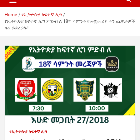
Home
የኢትዮጵያ ከፍተኛ ሊግ
የኢትዮጵያ ከፍተኛ ሊግ ምድብ ለ 18ኛ ሳምንት የመጀመሪያ ቀን ጨዋታዎች
ዛሬ ይደረጋሉ!
የኢትዮጵያ ከፍተኛ ሊግ