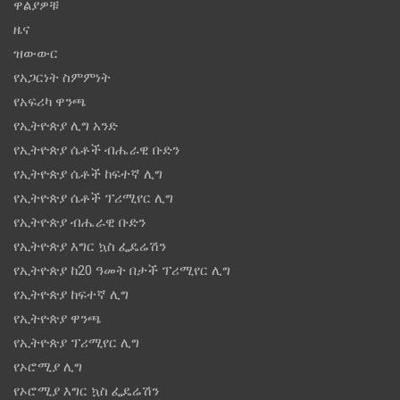
ዋልያዎቹ
ዜና
ዝውውር
የአጋርነት ስምምነት
የአፍሪካ ዋንጫ
የኢትዮጵያ ሊግ አንድ
የኢትዮጵያ ሴቶች ብሔራዊ ቡድን
የኢትዮጵያ ሴቶች ከፍተኛ ሊግ
የኢትዮጵያ ሴቶች ፕሪሚየር ሊግ
የኢትዮጵያ ብሔራዊ ቡድን
የኢትዮጵያ እግር ኳስ ፌዴሬሽን
የኢትዮጵያ ከ20 ዓመት በታች ፕሪሚየር ሊግ
የኢትዮጵያ ከፍተኛ ሊግ
የኢትዮጵያ ዋንጫ
የኢትዮጵያ ፕሪሚየር ሊግ
የኦሮሚያ ሊግ
የኦሮሚያ እግር ኳስ ፌዴሬሽን