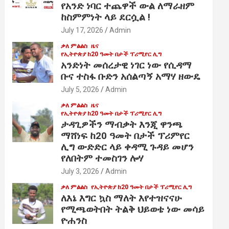
የአንድ ነባር ተጨዋች ውል ለማራዘም
ከስምምነት ላይ ደርሷል !
July 17, 2026
Admin
ቃለ ምልልስ
ዜና
የኢትዮጵያ ከ20 ዓመት በታች ፕሪሚየር ሊግ
አንድነት መሰረታዊ ነገር ነው የሲዳማ
ቡና ተስፋ ቡድን አሰልጣኝ አማሃ ዘውዴ
July 5, 2026
Admin
ቃለ ምልልስ
ዜና
የኢትዮጵያ ከ20 ዓመት በታች ፕሪሚየር ሊግ
ታዳጊዎችን ማብቃት እንጂ ዋንጫ
ማሸነፍ ከ20 ዓመት በታች ፕሪምየር
ሊግ ውድድር ላይ ቀዳሚ ጉዳይ መሆን
የለበትም ተመስገን ሎሃ
July 3, 2026
Admin
ቃለ ምልልስ
የኢትዮጵያ ከ20 ዓመት በታች ፕሪሚየር ሊግ
ለእኔ እግር ኳስ ማለት እየተዝናናሁ
የሚጫወትበት ትልቅ ህይወቴ ነው መሳይ
ዮሐንስ