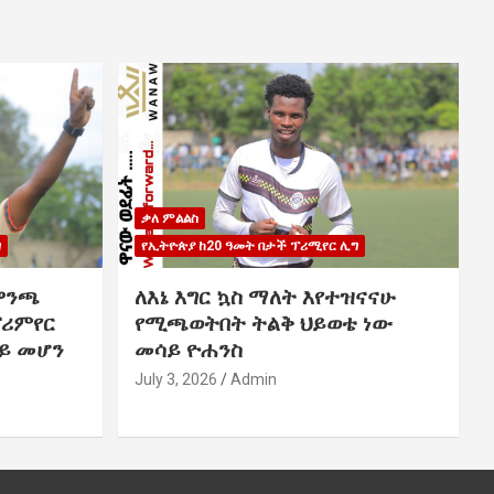
ቃለ ምልልስ
ግ
የኢትዮጵያ ከ20 ዓመት በታች ፕሪሚየር ሊግ
ዋንጫ
ለእኔ እግር ኳስ ማለት እየተዝናናሁ
ፕሪምየር
የሚጫወትበት ትልቅ ህይወቴ ነው
ይ መሆን
መሳይ ዮሐንስ
July 3, 2026
Admin