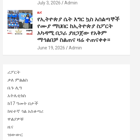
July 3, 2026
Admin
ዜና
የኢትዮጵያ ሴት እግር ኳስ አሰልጣኞች
የሙያ ማህበር ከኢትዮጵያ ስፖርት
አካዳሚ በጋራ ያዘጋጀው የአቅም
ማጎልበቻ ስልጠና ዛሬ ተጠናቀቀ።
June 19, 2026
Admin
ሪፖርት
ቃለ ምልልስ
ቤጉ ሊግ
አትሌቲክስ
ከ17 ዓመት በታች
ከፍተኛ ጎል አስቆጣሪ
ዋልያዎቹ
ዜና
ዝውውር