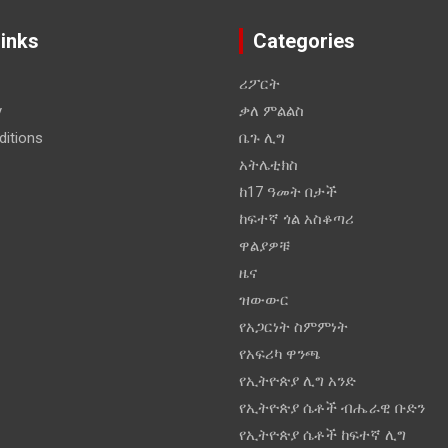
Links
Categories
ሪፖርት
y
ቃለ ምልልስ
itions
ቤጉ ሊግ
አትሌቲክስ
ከ17 ዓመት በታች
ከፍተኛ ጎል አስቆጣሪ
ዋልያዎቹ
ዜና
ዝውውር
የአጋርነት ስምምነት
የአፍሪካ ዋንጫ
የኢትዮጵያ ሊግ አንድ
የኢትዮጵያ ሴቶች ብሔራዊ ቡድን
የኢትዮጵያ ሴቶች ከፍተኛ ሊግ