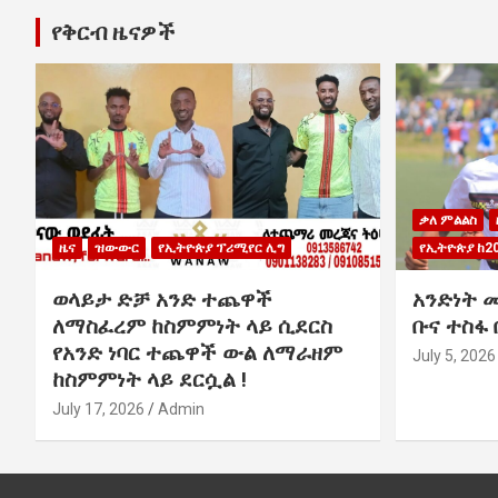
የቅርብ ዜናዎች
ቃለ ምልልስ
ዜና
ዝውውር
የኢትዮጵያ ፕሪሚየር ሊግ
የኢትዮጵያ ከ2
ወላይታ ድቻ አንድ ተጨዋች
አንድነት 
ለማስፈረም ከስምምነት ላይ ሲደርስ
ቡና ተስፋ
የአንድ ነባር ተጨዋች ውል ለማራዘም
July 5, 2026
ከስምምነት ላይ ደርሷል !
July 17, 2026
Admin