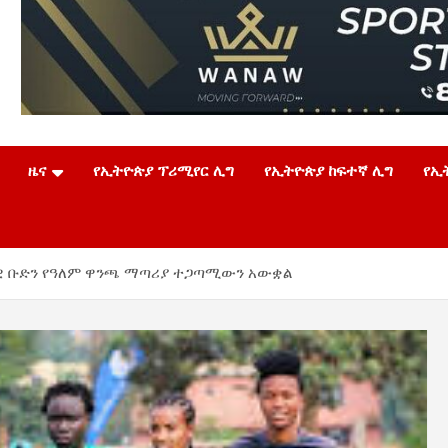
ዜና
የኢትዮጵያ ፕሪሚየር ሊግ
የኢትዮጵያ ከፍተኛ ሊግ
የኢ
ዊ ቡድን የዓለም ዋንጫ ማጣሪያ ተጋጣሚውን አውቋል