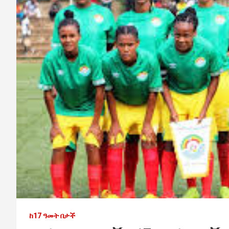
ከ17 ዓመት በታች