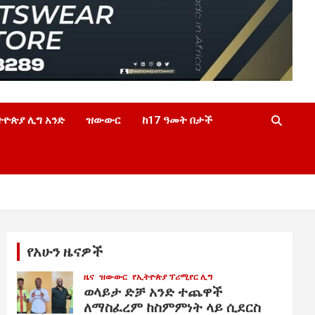
ትዮጵያ ሊግ አንድ
ዝውውር
ከ17 ዓመት በታች
የአሁን ዜናዎች
ዜና
ዝውውር
የኢትዮጵያ ፕሪሚየር ሊግ
ወላይታ ድቻ አንድ ተጨዋች
ለማስፈረም ከስምምነት ላይ ሲደርስ