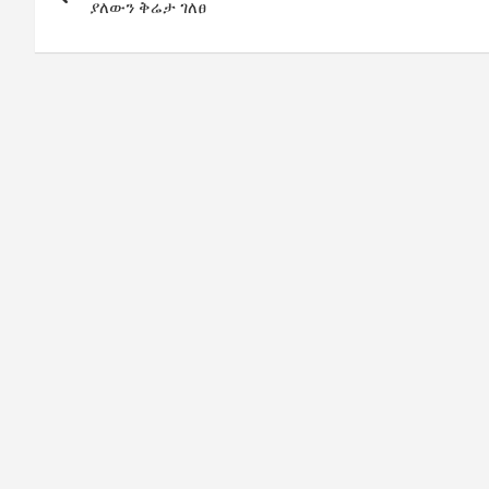
navigation
ያለውን ቅሬታ ገለፀ