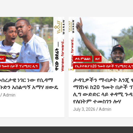
ዜና
ቃለ ምልልስ
ዜና
0 ዓመት በታች ፕሪሚየር ሊግ
የኢትዮጵያ ከ20 ዓመት በታች ፕሪሚየር ሊ
መሰረታዊ ነገር ነው የሲዳማ
ታዳጊዎችን ማብቃት እንጂ 
 ቡድን አሰልጣኝ አማሃ ዘውዴ
ማሸነፍ ከ20 ዓመት በታች 
ሊግ ውድድር ላይ ቀዳሚ ጉዳ
Admin
የለበትም ተመስገን ሎሃ
July 3, 2026
Admin