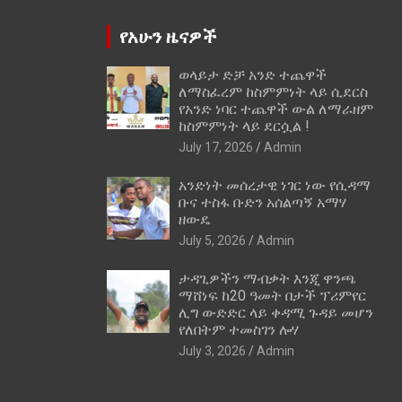
የአሁን ዜናዎች
ወላይታ ድቻ አንድ ተጨዋች
ለማስፈረም ከስምምነት ላይ ሲደርስ
የአንድ ነባር ተጨዋች ውል ለማራዘም
ከስምምነት ላይ ደርሷል !
July 17, 2026
Admin
አንድነት መሰረታዊ ነገር ነው የሲዳማ
ቡና ተስፋ ቡድን አሰልጣኝ አማሃ
ዘውዴ
July 5, 2026
Admin
ታዳጊዎችን ማብቃት እንጂ ዋንጫ
ማሸነፍ ከ20 ዓመት በታች ፕሪምየር
ሊግ ውድድር ላይ ቀዳሚ ጉዳይ መሆን
የለበትም ተመስገን ሎሃ
July 3, 2026
Admin