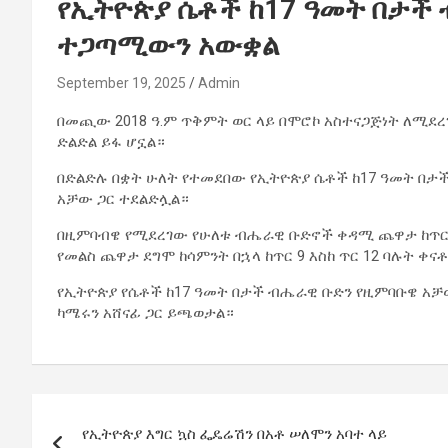
የኢትዮጵያ ሴቶች ከ17 ዓመት በታች
ተጋጣሚውን አውቋል
September 19, 2025
Admin
በመጪው 2018 ዓ.ም ጥቅምት ወር ላይ በሞሮኮ አስተናጋጅነት ለሚደረ
ድልድል ይፋ ሆኗል።
በድልድሉ በቋት ሁለት የተመደበው የኢትዮጵያ ሴቶች ከ17 ዓመት በ
አቻው ጋር ተደልድሏል።
በዚምባብዌ የሚደረገው የሁለቱ ብሔራዊ ቡድኖች ቀዳሚ ጨዋታ ከጥር 2
የመልስ ጨዋታ ደግሞ ከሳምንት በኋላ ከጥር 9 እስከ ጥር 12 ባሉት ቀና
የኢትዮጵያ የሴቶች ከ17 ዓመት በታች ብሔራዊ ቡድን የዚምባቡዌ አቻው
ካሜሩን አሸናፊ ጋር ይጫወታል።
Post
የኢትዮጵያ እግር ኳስ ፌዴሬሽን በአቶ ሠለሞን አባተ ላይ