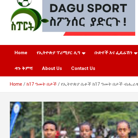
ዳጉ ስፖርት
Home
የኢትዮጵያ ፕሪሚየር ሊግ
ቡድኖች እና ፌዴሬሽን
ዳጉ ቅምሻ
About Us
Contact Us
Home
ከ17 ዓመት በታች
የኢትዮጵያ ሴቶች ከ17 ዓመት በታች ብሔራ