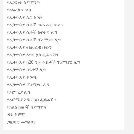
የአጋርነት ስምምነት
የአፍሪካ ዋንጫ
የኢትዮጵያ ሊግ አንድ
የኢትዮጵያ ሴቶች ብሔራዊ ቡድን
የኢትዮጵያ ሴቶች ከፍተኛ ሊግ
የኢትዮጵያ ሴቶች ፕሪሚየር ሊግ
የኢትዮጵያ ብሔራዊ ቡድን
የኢትዮጵያ እግር ኳስ ፌዴሬሽን
የኢትዮጵያ ከ20 ዓመት በታች ፕሪሚየር ሊግ
የኢትዮጵያ ከፍተኛ ሊግ
የኢትዮጵያ ዋንጫ
የኢትዮጵያ ፕሪሚየር ሊግ
የኦሮሚያ ሊግ
የኦሮሚያ እግር ኳስ ፌዴሬሽን
የክልል ክለቦች ሻምፕዮና
ዳጉ ቅምሻ
ጋዜጣዊ መግለጫ