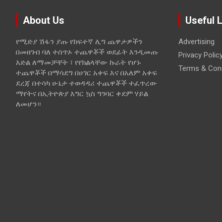
About Us
Useful 
የሚድያ ሽፋን ያጡ የከፍተኛ ሊግ ጨዋታዎችን
Advertising
በመዘገብ ባለ ተሰጥኦ ተጨዋቾች ወደፊት እንዲመጡ
Privacy Polic
እድል ለማመቻቸት ፣ የየክልላቸው ኩራት የሆኑ
Terms & Cond
ተጨዋቾች በማሳደግ በሀገር አቀፍ እና በአለም አቀፍ
ደረጃ በተሳካ ሁኔታ ተወዳዳሪ ተጨዋቾች ተፈጥረው
ማየትና በኢትዮጵያ እግር ኳስ ግንባር ቀደም ሃይል
ለመሆን።