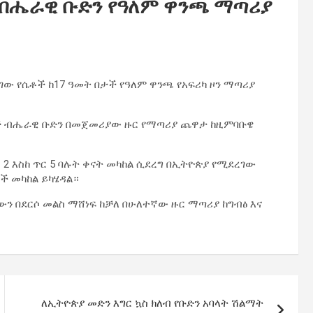
 ብሔራዊ ቡድን የዓለም ዋንጫ ማጣሪያ
ገው የሴቶች ከ17 ዓመት በታች የዓለም ዋንጫ የአፍሪካ ዞን ማጣሪያ
ታች ብሔራዊ ቡድን በመጀመሪያው ዙር የማጣሪያ ጨዋታ ከዚምባቡዌ
 እስከ ጥር 5 ባሉት ቀናት መካከል ሲደረግ በኢትዮጵያ የሚደረገው
ቶች መካከል ይካሄዳል።
ን በደርሶ መልስ ማሸነፍ ከቻለ በሁለተኛው ዙር ማጣሪያ ከግብፅ እና
‎ለኢትዮጵያ መድን እግር ኳስ ክለብ የቡድን አባላት ሽልማት