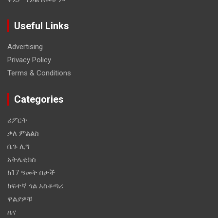
Useful Links
Advertising
Privacy Policy
Terms & Conditions
Categories
ሪፖርት
ቃለ ምልልስ
ቤጉ ሊግ
አትሌቲክስ
ከ17 ዓመት በታች
ከፍተኛ ጎል አስቆጣሪ
ዋልያዎቹ
ዜና