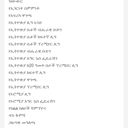
ዝውውር
የአጋርነት ስምምነት
የአፍሪካ ዋንጫ
የኢትዮጵያ ሊግ አንድ
የኢትዮጵያ ሴቶች ብሔራዊ ቡድን
የኢትዮጵያ ሴቶች ከፍተኛ ሊግ
የኢትዮጵያ ሴቶች ፕሪሚየር ሊግ
የኢትዮጵያ ብሔራዊ ቡድን
የኢትዮጵያ እግር ኳስ ፌዴሬሽን
የኢትዮጵያ ከ20 ዓመት በታች ፕሪሚየር ሊግ
የኢትዮጵያ ከፍተኛ ሊግ
የኢትዮጵያ ዋንጫ
የኢትዮጵያ ፕሪሚየር ሊግ
የኦሮሚያ ሊግ
የኦሮሚያ እግር ኳስ ፌዴሬሽን
የክልል ክለቦች ሻምፕዮና
ዳጉ ቅምሻ
ጋዜጣዊ መግለጫ