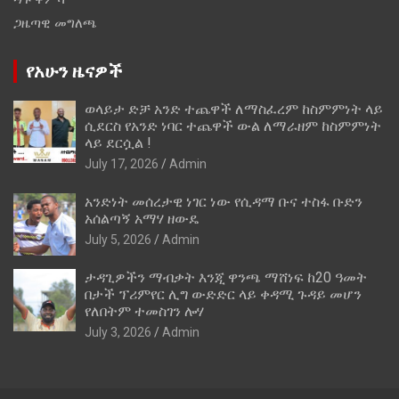
ጋዜጣዊ መግለጫ
የአሁን ዜናዎች
ወላይታ ድቻ አንድ ተጨዋች ለማስፈረም ከስምምነት ላይ
ሲደርስ የአንድ ነባር ተጨዋች ውል ለማራዘም ከስምምነት
ላይ ደርሷል !
July 17, 2026
Admin
አንድነት መሰረታዊ ነገር ነው የሲዳማ ቡና ተስፋ ቡድን
አሰልጣኝ አማሃ ዘውዴ
July 5, 2026
Admin
ታዳጊዎችን ማብቃት እንጂ ዋንጫ ማሸነፍ ከ20 ዓመት
በታች ፕሪምየር ሊግ ውድድር ላይ ቀዳሚ ጉዳይ መሆን
የለበትም ተመስገን ሎሃ
July 3, 2026
Admin