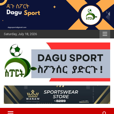
Skip
to
content
Saturday, July 18, 2026
ዳጉ ስፖርት