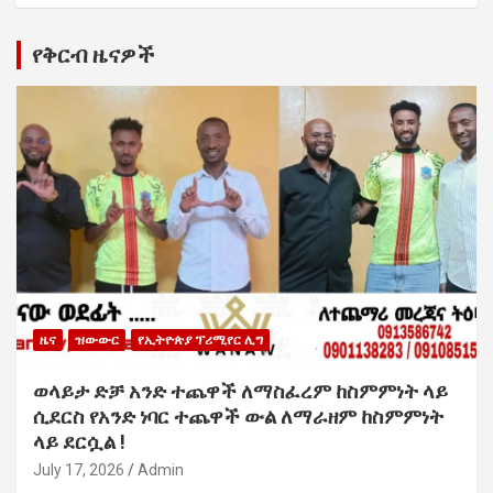
የቅርብ ዜናዎች
ዜና
ዝውውር
የኢትዮጵያ ፕሪሚየር ሊግ
ወላይታ ድቻ አንድ ተጨዋች ለማስፈረም ከስምምነት ላይ
ሲደርስ የአንድ ነባር ተጨዋች ውል ለማራዘም ከስምምነት
ላይ ደርሷል !
July 17, 2026
Admin