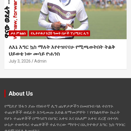
ቃለ ምልልስ
የኢትዮጵያ ከ20 ዓመት በታች ፕሪሚየር ሊግ
ለእኔ እግር ኳስ ማለት እየተዝናናሁ የሚጫወትበት ትልቅ
ህይወቴ ነው መሳይ ዮሐንስ
July 3, 2026
Admin
About Us
የሚድያ ሽፋን ያጡ የከፍተኛ ሊግ ጨዋታዎችን በመዘገብ ባለ ተሰጥኦ
ተጨዋቾች ወደፊት እንዲመጡ እድል ለማመቻቸት ፣ የየክልላቸው ኩራት
የሆኑ ተጨዋቾች በማሳደግ በሀገር አቀፍ እና በአለም አቀፍ ደረጃ በተሳካ
ሁኔታ ተወዳዳሪ ተጨዋቾች ተፈጥረው ማየትና በኢትዮጵያ እግር ኳስ ግንባር
ቀደም ሃይል ለመሆን።