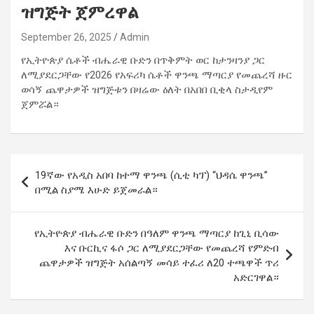
ዝግጅት ጀምረዋል
September 26, 2025
Admin
የኢትዮጵያ ሴቶች ብሔራዊ ቡድን በጥቅምት ወር ከታንዛንያ ጋር
ለሚያደርጋቸው የ2026 የአፍሪካ ሴቶች ዋንጫ ማጣርያ የመጨረሻ ዙር
ወሳኝ ጨዋታዎች ዝግጅቱን በዛሬው ዕለት በአበበ ቢቂላ ስታዲየም
ጀምሯል።
Post
19ኛው የአዲስ አበባ ከተማ ዋንጫ (ሲቲ ካፕ) “ህዳሴ ዋንጫ”
navigation
በሚል ስያሜ እሁድ ይጀመራል።
የኢትዮጵያ ብሔራዊ ቡድን በዓለም ዋንጫ ማጣርያ ከጊኒ ቢሳው
እና ቡርኪና ፋሶ ጋር ለሚያደርጋቸው የመጨረሻ የምድብ
ጨዋታዎች ዝግጅት አሰልጣኝ መሳይ ተፈሪ ለ20 ተጫዋች ጥሪ
አድርገዋል።