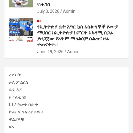
ዮሐንስ
July 3, 2026
Admin
ዜና
የኢትዮጵያ ሴት እግር ኳስ አሰልጣኞች የሙያ
ማህበር ከኢትዮጵያ ስፖርት አካዳሚ በጋራ
ያዘጋጀው የአቅም ማጎልበቻ ስልጠና ዛሬ
ተጠናቀቀ።
June 19, 2026
Admin
ሪፖርት
ቃለ ምልልስ
ቤጉ ሊግ
አትሌቲክስ
ከ17 ዓመት በታች
ከፍተኛ ጎል አስቆጣሪ
ዋልያዎቹ
ዜና