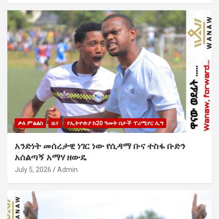
ቃለ ምልልስ
ዜና
የኢትዮጵያ ከ20 ዓመት በታች ፕሪሚየር ሊግ
አንድነት መሰረታዊ ነገር ነው የሲዳማ ቡና ተስፋ ቡድን
አሰልጣኝ አማሃ ዘውዴ
July 5, 2026
Admin