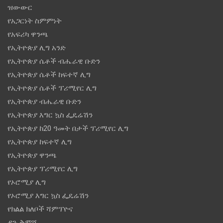
ዝውውር
የአጋርነት ስምምነት
የአፍሪካ ዋንጫ
የኢትዮጵያ ሊግ አንድ
የኢትዮጵያ ሴቶች ብሔራዊ ቡድን
የኢትዮጵያ ሴቶች ከፍተኛ ሊግ
የኢትዮጵያ ሴቶች ፕሪሚየር ሊግ
የኢትዮጵያ ብሔራዊ ቡድን
የኢትዮጵያ እግር ኳስ ፌዴሬሽን
የኢትዮጵያ ከ20 ዓመት በታች ፕሪሚየር ሊግ
የኢትዮጵያ ከፍተኛ ሊግ
የኢትዮጵያ ዋንጫ
የኢትዮጵያ ፕሪሚየር ሊግ
የኦሮሚያ ሊግ
የኦሮሚያ እግር ኳስ ፌዴሬሽን
የክልል ክለቦች ሻምፕዮና
ዳጉ ቅምሻ