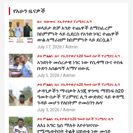
የአሁን ዜናዎች
ዜና
ዝውውር
የኢትዮጵያ ፕሪሚየር ሊግ
ወላይታ ድቻ አንድ ተጨዋች ለማስፈረም
ከስምምነት ላይ ሲደርስ የአንድ ነባር ተጨዋች
ውል ለማራዘም ከስምምነት ላይ ደርሷል !
July 17, 2026
Admin
ቃለ ምልልስ
ዜና
የኢትዮጵያ ከ20 ዓመት በታች ፕሪሚየር ሊግ
አንድነት መሰረታዊ ነገር ነው የሲዳማ ቡና ተስፋ
ቡድን አሰልጣኝ አማሃ ዘውዴ
July 5, 2026
Admin
ቃለ ምልልስ
ዜና
የኢትዮጵያ ከ20 ዓመት በታች ፕሪሚየር ሊግ
ታዳጊዎችን ማብቃት እንጂ ዋንጫ ማሸነፍ ከ20
ዓመት በታች ፕሪምየር ሊግ ውድድር ላይ ቀዳሚ
ጉዳይ መሆን የለበትም ተመስገን ሎሃ
July 3, 2026
Admin
ቃለ ምልልስ
የኢትዮጵያ ከ20 ዓመት በታች ፕሪሚየር ሊግ
ለእኔ እግር ኳስ ማለት እየተዝናናሁ
የሚጫወትበት ትልቅ ህይወቴ ነው መሳይ