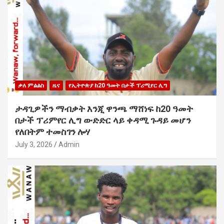
ቃለ ምልልስ
ዜና
የኢትዮጵያ ከ20 ዓመት በታች ፕሪሚየር ሊግ
ታዳጊዎችን ማብቃት እንጂ ዋንጫ ማሸነፍ ከ20 ዓመት
በታች ፕሪምየር ሊግ ውድድር ላይ ቀዳሚ ጉዳይ መሆን
የለበትም ተመስገን ሎሃ
July 3, 2026
Admin