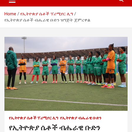
Home
የኢትዮጵያ ሴቶች ፕሪሚየር ሊግ
የኢትዮጵያ ሴቶች ብሔራዊ ቡድን ዝግጅት ጀምረዋል
የኢትዮጵያ ሴቶች ፕሪሚየር ሊግ
የኢትዮጵያ ብሔራዊ ቡድን
የኢትዮጵያ ሴቶች ብሔራዊ ቡድን